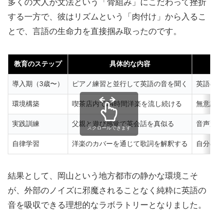
多くの大人が文法という「骨組み」にこだわって挫折
する一方で、彼はリズムという「肉付け」から入るこ
とで、言語の生命力を直接掴み取ったのです。
教育のステップ
具体的な内容
導入期（3歳〜）
ピアノ練習と並行して英語の音を聞く
英語の
環境構築
喫茶店内で24時間洋楽を流し続ける
無意識
実践訓練
父親と遊び感覚で英会話を真似る
音声変
スクロールできます
自律学習
洋楽のカバーを通じて歌詞を解釈する
自分の
結果として、岡山という地方都市の静かな環境こそ
が、外部のノイズに邪魔されることなく純粋に英語の
音を吸収できる理想的なラボラトリーとなりました。