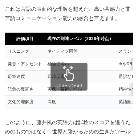
これは言語の表面的な理解を超えた、高い共感力と非
言語コミュニケーション能力の融合と言えます。
評価項目
現在の到達レベル（2026年時点）
リスニング
ネイティブ同等
スラング
発音・アクセント
極めて高い
thやR/
応答速度
即時反応
通訳なし
スクロールできます
語彙の豊富さ
実務・芸術レベル
精神性や
文化的理解度
高度
英語圏の
このように、藤井風の英語力は試験のスコアを追うた
めのものではなく、世界と繋がるための生きたツール