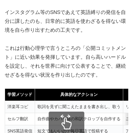
インスタグラム等のSNSであえて英語縛りの発信を自
分に課したのも、日常的に英語を使わざるを得ない環
境を自ら作り出すための工夫です。
これは行動心理学で言うところの「公開コミットメン
ト」に近い効果を発揮しています。自ら高いハードル
を設定し、それを世界に向けて公表することで、継続
せざるを得ない状況を作り出したのです。
学習メソッド
具体的なアクション
洋楽耳コピ
歌詞を見ずに聞こえたままを書き出し、歌う
リ
セルフ翻訳
自作曲やカバー曲の和訳テロップを自作する
ニ
SNS英語発信
短文でもいいので毎日英語で投稿する
ア