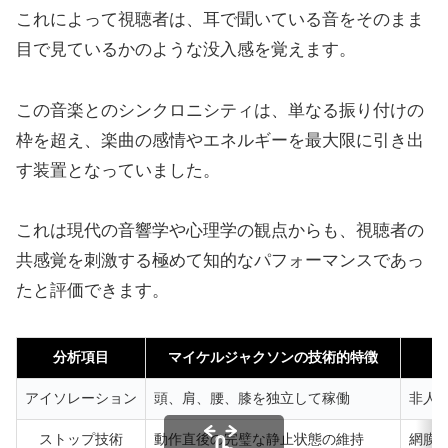
これによって視聴者は、耳で聞いている音をそのまま
目で見ているかのような没入感を覚えます。
この音楽とのシンクロニシティは、単なる振り付けの
枠を超え、楽曲の感情やエネルギーを最大限に引き出
す装置となっていました。
これは現代の音響学や心理学の観点からも、視聴者の
共感覚を刺激する極めて知的なパフォーマンスであっ
たと評価できます。
分析項目
マイケルジャクソンの技術的特徴
アイソレーション
頭、肩、腰、膝を独立して稼働
非人
ストップ技術
動作直後の完璧な静止状態の維持
網膜