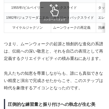
1955年/ビルベイリー
バックスライド
タップ
1982年/ジェフリーダニエル
ストリートバックスライド
エレク
スクロールできます
マイケルジャクソン
ムーンウォークの再定義
洗練さ
つまり、ムーンウォークの起源と独創的な進化の系譜
は、伝統への深い敬意と、それを自己の表現として再
定義するクリエイティビティの積み重ねにあります。
先人たちの知恵を尊重しながらも、誰にも真似できな
い精度と演出で完成させたからこそ、このステップは
時代を象徴するアイコンとなったのです。
圧倒的な練習量と振り付けへの執念が生む美