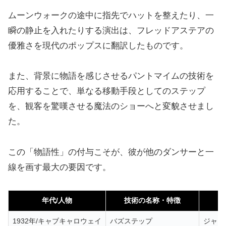
ムーンウォークの途中に指先でハットを整えたり、一
瞬の静止を入れたりする演出は、フレッドアステアの
優雅さを現代のポップスに翻訳したものです。
また、背景に物語を感じさせるパントマイムの技術を
応用することで、単なる移動手段としてのステップ
を、観客を驚嘆させる魔法のショーへと変貌させまし
た。
この「物語性」の付与こそが、彼が他のダンサーと一
線を画す最大の要因です。
年代/人物
技術の名称・特徴
1932年/キャブキャロウェイ
バズステップ
ジャズ