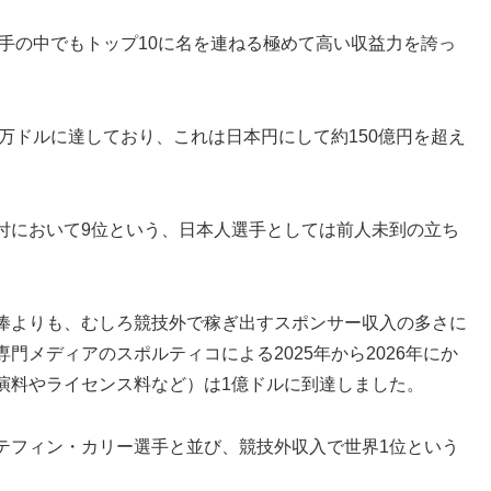
選手の中でもトップ10に名を連ねる極めて高い収益力を誇っ
0万ドルに達しており、これは日本円にして約150億円を超え
付において9位という、日本人選手としては前人未到の立ち
俸よりも、むしろ競技外で稼ぎ出すスポンサー収入の多さに
メディアのスポルティコによる2025年から2026年にか
演料やライセンス料など）は1億ドルに到達しました。
テフィン・カリー選手と並び、競技外収入で世界1位という