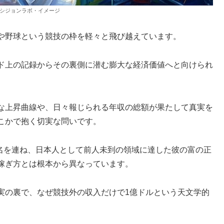
シジョンラボ・イメージ
や野球という競技の枠を軽々と飛び越えています。
ド上の記録からその裏側に潜む膨大な経済価値へと向けられ
な上昇曲線や、日々報じられる年収の総額が果たして真実を
こかで抱く切実な問いです。
に名を連ね、日本人として前人未到の領域に達した彼の富の正
稼ぎ方とは根本から異なっています。
実の裏で、なぜ競技外の収入だけで1億ドルという天文学的