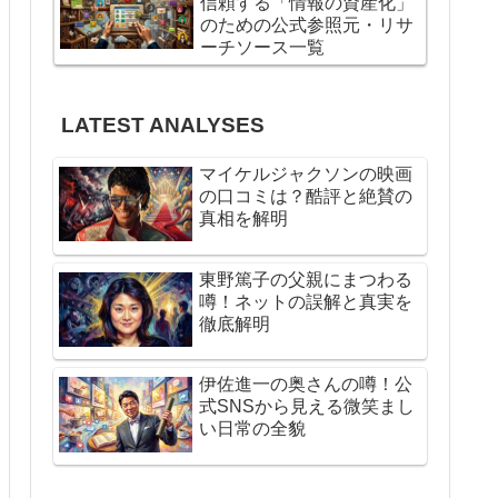
信頼する「情報の資産化」
のための公式参照元・リサ
ーチソース一覧
LATEST ANALYSES
マイケルジャクソンの映画
の口コミは？酷評と絶賛の
真相を解明
東野篤子の父親にまつわる
噂！ネットの誤解と真実を
徹底解明
伊佐進一の奥さんの噂！公
式SNSから見える微笑まし
い日常の全貌