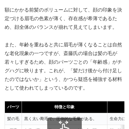
額にかかる前髪のボリュームに対して、顔の印象を決
定づける眉毛の色素が薄く、存在感が希薄であるた
め、顔全体のバランスが崩れて見えてしまいます。
また、年齢を重ねると共に眉毛が薄くなることは自然
な老化現象の一つですが、斎藤氏の場合は髪の毛が
若々しすぎるため、顔のパーツごとの「年齢感」がチ
グハグに映ります。これが、「髪だけ後から付け足し
たのではないか」という、かつら疑惑を補強する材料
として使われてしまっているのです。
パーツ
特徴と印象
髪の毛
黒く太い剛毛で、圧倒的な毛量がある。
生命力に