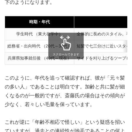
下のようになります。
時期・年代
学生時代 （東大在学中）
全体的に長めのスタイル。毛
総務省・出向時代 （20代～30代）
短髪で七三分けに近いスタイ
スクロールできます
兵庫県知事就任後 （40代～現在）
サイドを刈り上げるツーブロ
このように、年代を追って確認すれば、彼が「元々髪
の多い人」であることは明白です。加齢と共に髪が細
くなるのが一般的ですが、斎藤氏の場合はその傾向が
少なく、若々しい毛量を保っています。
これが逆に「年齢不相応で怪しい」という疑惑を招い
ていますが、過去との連続性が地毛であることの何よ