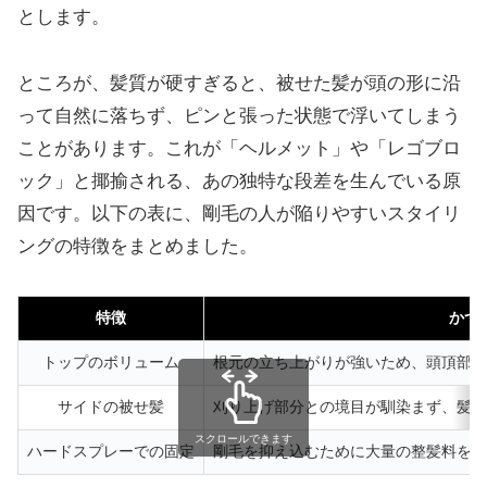
とします。
ところが、髪質が硬すぎると、被せた髪が頭の形に沿
って自然に落ちず、ピンと張った状態で浮いてしまう
ことがあります。これが「ヘルメット」や「レゴブロ
ック」と揶揄される、あの独特な段差を生んでいる原
因です。以下の表に、剛毛の人が陥りやすいスタイリ
ングの特徴をまとめました。
特徴
かつ
トップのボリューム
根元の立ち上がりが強いため、頭頂部が
サイドの被せ髪
刈り上げ部分との境目が馴染まず、髪の
スクロールできます
ハードスプレーでの固定
剛毛を抑え込むために大量の整髪料を使