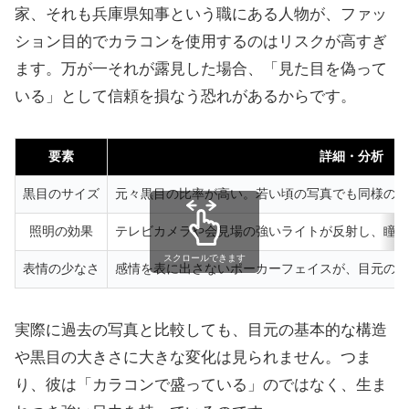
家、それも兵庫県知事という職にある人物が、ファッ
ション目的でカラコンを使用するのはリスクが高すぎ
ます。万が一それが露見した場合、「見た目を偽って
いる」として信頼を損なう恐れがあるからです。
要素
詳細・分析
黒目のサイズ
元々黒目の比率が高い。若い頃の写真でも同様の特
照明の効果
テレビカメラや会見場の強いライトが反射し、瞳が
スクロールできます
表情の少なさ
感情を表に出さないポーカーフェイスが、目元の印
実際に過去の写真と比較しても、目元の基本的な構造
や黒目の大きさに大きな変化は見られません。つま
り、彼は「カラコンで盛っている」のではなく、生ま