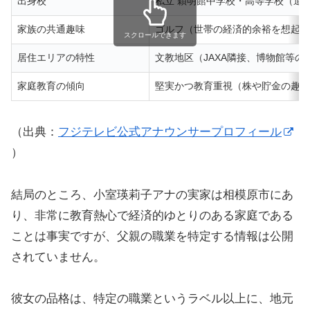
出身校
私立 穎明館中学校・高等学校（進
家族の共通趣味
ゴルフ（世帯の経済的余裕を想起）
スクロールできます
居住エリアの特性
文教地区（JAXA隣接、博物館等の
家庭教育の傾向
堅実かつ教育重視（株や貯金の趣味
（出典：
フジテレビ公式アナウンサープロフィール
）
結局のところ、小室瑛莉子アナの実家は相模原市にあ
り、非常に教育熱心で経済的ゆとりのある家庭である
ことは事実ですが、父親の職業を特定する情報は公開
されていません。
彼女の品格は、特定の職業というラベル以上に、地元