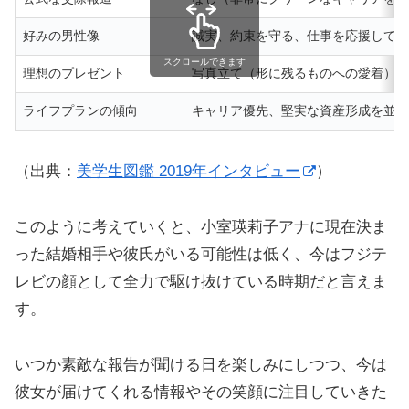
好みの男性像
誠実、約束を守る、仕事を応援してく
スクロールできます
理想のプレゼント
写真立て（形に残るものへの愛着）
ライフプランの傾向
キャリア優先、堅実な資産形成を並行
（出典：
美学生図鑑 2019年インタビュー
）
このように考えていくと、小室瑛莉子アナに現在決ま
った結婚相手や彼氏がいる可能性は低く、今はフジテ
レビの顔として全力で駆け抜けている時期だと言えま
す。
いつか素敵な報告が聞ける日を楽しみにしつつ、今は
彼女が届けてくれる情報やその笑顔に注目していきた