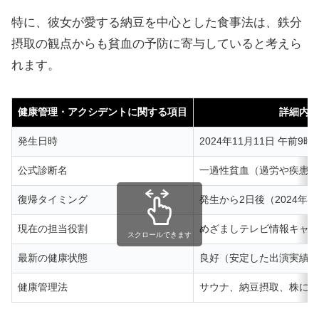
特に、彼女が愛する納豆を中心とした食事法は、鉄分
摂取の観点からも貧血の予防に寄与していると考えら
れます。
健康管理・アクシデントに関する項目
詳細内容
発生日時
2024年11月11日 午前
公式診断名
一過性貧血（過労や疾患の
復帰タイミング
発生から2日後（2024年1
現在の担当役割
めざましテレビ情報キャスタ
スクロールできます
最新の健康状態
良好（安定した出演実績に
健康管理法
サウナ、納豆摂取、株によ