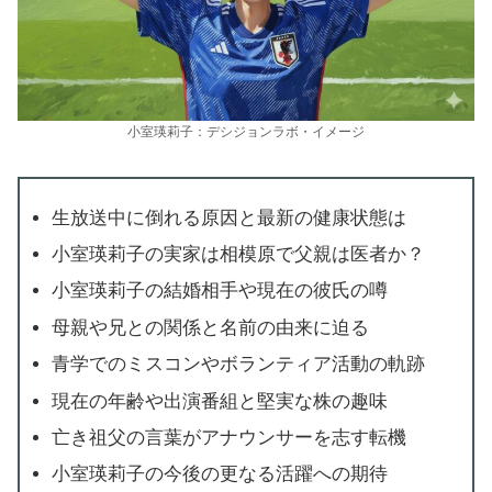
小室瑛莉子：デシジョンラボ・イメージ
生放送中に倒れる原因と最新の健康状態は
小室瑛莉子の実家は相模原で父親は医者か？
小室瑛莉子の結婚相手や現在の彼氏の噂
母親や兄との関係と名前の由来に迫る
青学でのミスコンやボランティア活動の軌跡
現在の年齢や出演番組と堅実な株の趣味
亡き祖父の言葉がアナウンサーを志す転機
小室瑛莉子の今後の更なる活躍への期待