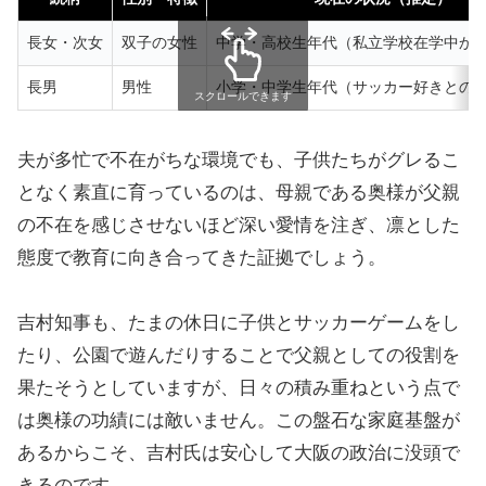
長女・次女
双子の女性
中学・高校生年代（私立学校在学中か
長男
男性
小学・中学生年代（サッカー好きとの
スクロールできます
夫が多忙で不在がちな環境でも、子供たちがグレるこ
となく素直に育っているのは、母親である奥様が父親
の不在を感じさせないほど深い愛情を注ぎ、凛とした
態度で教育に向き合ってきた証拠でしょう。
吉村知事も、たまの休日に子供とサッカーゲームをし
たり、公園で遊んだりすることで父親としての役割を
果たそうとしていますが、日々の積み重ねという点で
は奥様の功績には敵いません。この盤石な家庭基盤が
あるからこそ、吉村氏は安心して大阪の政治に没頭で
きるのです。