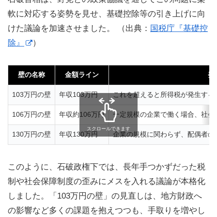
軟に対応する姿勢を見せ、基礎控除等の引き上げに向
けた議論を加速させました。 （出典：
国税庁『基礎控
除』
）
壁の名称
金額ライン
発
103万円の壁
年収103万円
これを超えると所得税が発生する
106万円の壁
年収約106万円
一定規模の企業で働く場合、社会
スクロールできます
130万円の壁
年収130万円
企業の規模に関わらず、配偶者の
このように、石破政権下では、長年手つかずだった税
制や社会保障制度の歪みにメスを入れる議論が本格化
しました。「103万円の壁」の見直しは、地方財政へ
の影響など多くの課題を抱えつつも、手取りを増やし