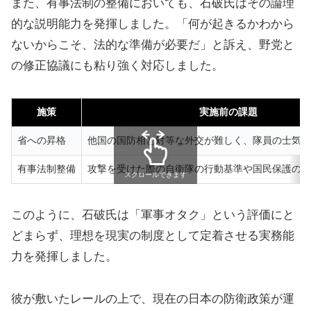
また、有事法制の整備においても、石破氏はその論理
的な説明能力を発揮しました。「何が起きるかわから
ないからこそ、法的な準備が必要だ」と訴え、野党と
の修正協議にも粘り強く対応しました。
施策
実施前の課題
省への昇格
他国の国防相と対等な外交が難しく、隊員の士気に
有事法制整備
攻撃を受けた際の自衛隊の行動基準や国民保護の手
スクロールできます
このように、石破氏は「軍事オタク」という評価にと
どまらず、理想を現実の制度として定着させる実務能
力を発揮しました。
彼が敷いたレールの上で、現在の日本の防衛政策が運