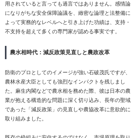
用されていると言っても過言ではありません。感情論
になりがちな安全保障論議を、緻密な論理と法整備に
よって実務的なレベルへと引き上げた功績は、支持・
不支持を超えて多くの専門家が認める事実です。
農水相時代：減反政策見直しと農政改革
防衛のプロとしてのイメージが強い石破茂氏ですが、
農林水産大臣としても強烈なインパクトを残しまし
た。麻生内閣などで農水相を務めた際、彼は日本の農
業が抱える構造的な問題に深く切り込み、長年の聖域
であった「減反政策」の見直しや農協改革に意欲的に
取り組みました。
既存の枠組みに安住するのではなく、市場原理を取り