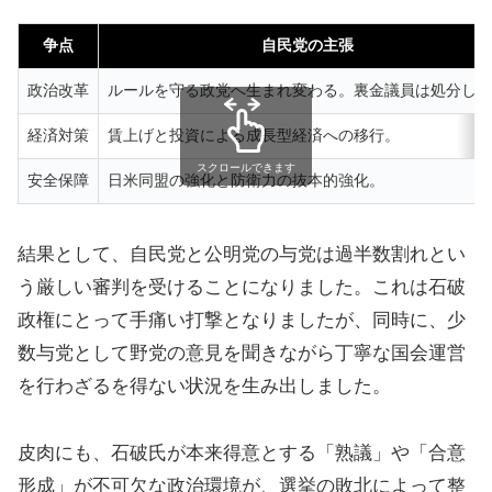
争点
自民党の主張
政治改革
ルールを守る政党へ生まれ変わる。裏金議員は処分した
経済対策
賃上げと投資による成長型経済への移行。
スクロールできます
安全保障
日米同盟の強化と防衛力の抜本的強化。
結果として、自民党と公明党の与党は過半数割れとい
う厳しい審判を受けることになりました。これは石破
政権にとって手痛い打撃となりましたが、同時に、少
数与党として野党の意見を聞きながら丁寧な国会運営
を行わざるを得ない状況を生み出しました。
皮肉にも、石破氏が本来得意とする「熟議」や「合意
形成」が不可欠な政治環境が、選挙の敗北によって整