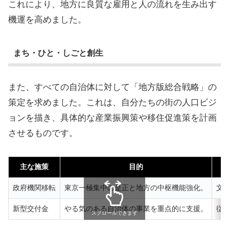
これにより、地方に良質な雇用と人の流れを生み出す
機運を高めました。
まち・ひと・しごと創生
また、すべての自治体に対して「地方版総合戦略」の
策定を求めました。これは、自分たちの街の人口ビジ
ョンを描き、具体的な産業振興策や移住促進策を計画
させるものです。
主な施策
目的
政府機関移転
東京一極集中の是正と地方の中枢機能強化。
文
新型交付金
やる気のある自治体の事業を重点的に支援。
従
スクロールできます