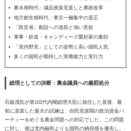
農水相時代：減反政策見直しと農政改革
地方創生相時代：東京一極集中の是正
「防災省」創設への道筋と強い意欲
軍事・鉄道・キャンディーズ愛好家の素顔
「党内野党」としての姿勢と高い国民人気
多くの国民が期待した実務能力と実行力
総理としての決断：裏金議員への厳罰処分
石破茂氏が第102代内閣総理大臣に就任した直後、最
初に直面した最大の試練は、自民党派閥の政治資金パ
ーティーをめぐる裏金問題への対応でした。この問題
に対し、彼は党内融和よりも国民の納得感を優先し、