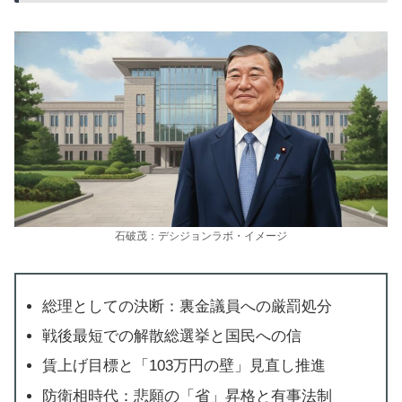
石破茂：デシジョンラボ・イメージ
総理としての決断：裏金議員への厳罰処分
戦後最短での解散総選挙と国民への信
賃上げ目標と「103万円の壁」見直し推進
防衛相時代：悲願の「省」昇格と有事法制