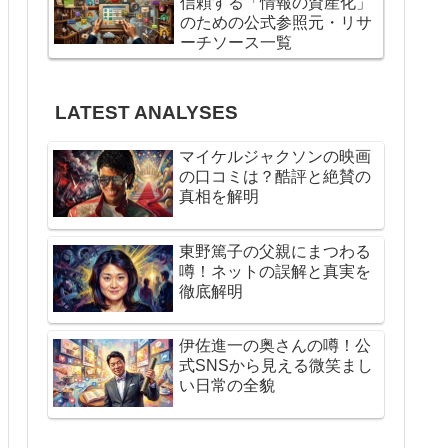
信頼する「情報の資産化」
のための公式参照元・リサ
ーチソース一覧
LATEST ANALYSES
マイケルジャクソンの映画
の口コミは？酷評と絶賛の
真相を解明
東野篤子の父親にまつわる
噂！ネットの誤解と真実を
徹底解明
伊佐進一の奥さんの噂！公
式SNSから見える微笑まし
い日常の全貌