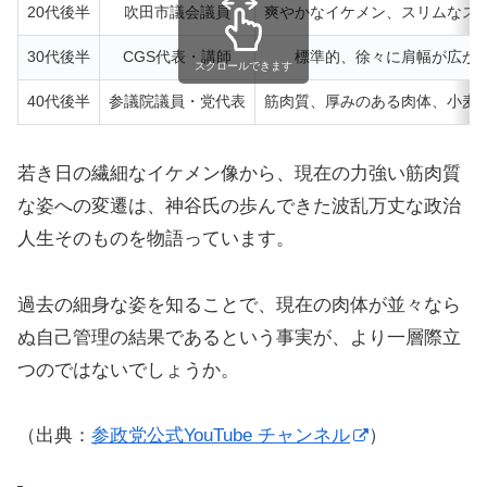
20代後半
吹田市議会議員
爽やかなイケメン、スリムなス
30代後半
CGS代表・講師
標準的、徐々に肩幅が広が
スクロールできます
40代後半
参議院議員・党代表
筋肉質、厚みのある肉体、小麦
若き日の繊細なイケメン像から、現在の力強い筋肉質
な姿への変遷は、神谷氏の歩んできた波乱万丈な政治
人生そのものを物語っています。
過去の細身な姿を知ることで、現在の肉体が並々なら
ぬ自己管理の結果であるという事実が、より一層際立
つのではないでしょうか。
（出典：
参政党公式YouTube チャンネル
）