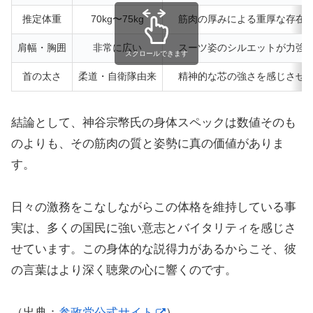
推定体重
70kg〜75kg
筋肉の厚みによる重厚な存在
肩幅・胸囲
非常に広い
スーツ姿のシルエットが力強
スクロールできます
首の太さ
柔道・自衛隊由来
精神的な芯の強さを感じさせ
結論として、神谷宗幣氏の身体スペックは数値そのも
のよりも、その筋肉の質と姿勢に真の価値がありま
す。
日々の激務をこなしながらこの体格を維持している事
実は、多くの国民に強い意志とバイタリティを感じさ
せています。この身体的な説得力があるからこそ、彼
の言葉はより深く聴衆の心に響くのです。
（出典：
参政党公式サイト
）