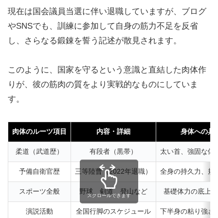
現在は国会議員当選に伴い退職していますが、ブログ
やSNSでも、訓練に参加して自身の筋力不足を反省
し、さらなる鍛錬を誓う記述が散見されます。
このように、国家を守るという意識と直結した肉体作
りが、彼の筋肉の質をより実戦的なものにしていま
す。
肉体のルーツ項目
内容・詳細
身体への具
柔道（武道歴）
有段者（黒帯）
太い首、強固な体
予備自衛官歴
三等陸曹（2022年退職）
全身の持久力、規
スポーツ全般
野球、剣道、登山など
基礎体力の底上げ
スクロールできます
演説活動
全国行脚のスケジュール
下半身の粘り強さ