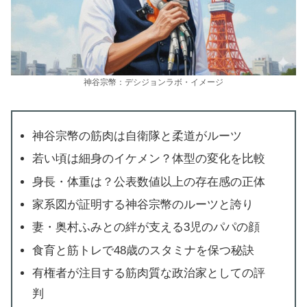
神谷宗幣：デシジョンラボ・イメージ
神谷宗幣の筋肉は自衛隊と柔道がルーツ
若い頃は細身のイケメン？体型の変化を比較
身長・体重は？公表数値以上の存在感の正体
家系図が証明する神谷宗幣のルーツと誇り
妻・奥村ふみとの絆が支える3児のパパの顔
食育と筋トレで48歳のスタミナを保つ秘訣
有権者が注目する筋肉質な政治家としての評
判