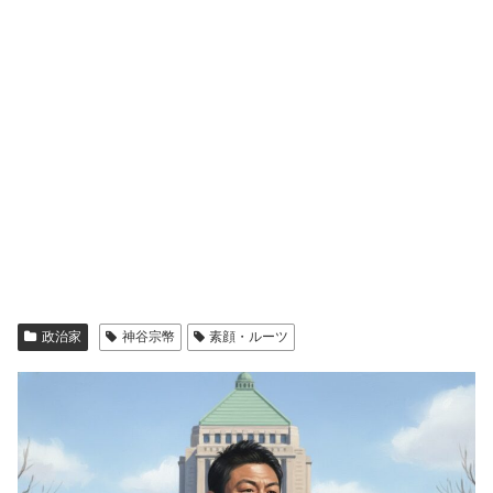
政治家
神谷宗幣
素顔・ルーツ