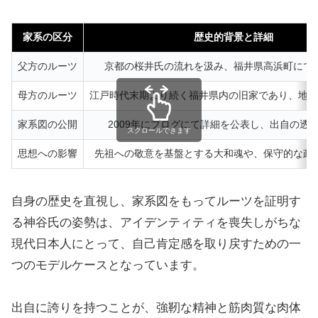
家系の区分
歴史的背景と詳細
父方のルーツ
京都の桜井氏の流れを汲み、福井県高浜町にて
母方のルーツ
江戸時代末期より続く福井県内の旧家であり、地域
家系図の公開
2009年にブログにて詳細を公表し、出自の透
スクロールできます
思想への影響
先祖への敬意を基盤とする大和魂や、保守的な政
自身の歴史を直視し、家系図をもってルーツを証明す
る神谷氏の姿勢は、アイデンティティを喪失しがちな
現代日本人にとって、自己肯定感を取り戻すための一
つのモデルケースとなっています。
出自に誇りを持つことが、強靭な精神と筋肉質な肉体