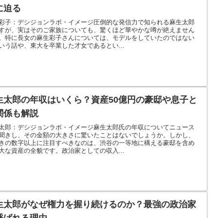
に迫る
彩子：デシジョンラボ・イメージ圧倒的な発信力で知られる麻生太郎
すが、実はそのご家族についても、驚くほど華やかな噂が絶えません
。特に長女の麻生彩子さんについては、モデルをしていたのではない
いう話や、東大を卒業した才女であるとい...
生太郎の年収はいくら？資産50億円の豪邸や息子と
関係も解説
太郎：デシジョンラボ・イメージ麻生太郎氏の年収についてニュース
聞きし、その金額の大きさに驚いたことはないでしょうか。しかし、
きの数字以上に注目すべきなのは、渋谷の一等地に構える豪邸を含め
大な資産の全貌です。政治家としての収入...
生太郎がなぜ権力を握り続けるのか？最強の政治家
呼ばれる理由