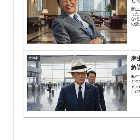
麻生
った
な権
の源
麻
政治家
解
麻生
ど金
る人
京に