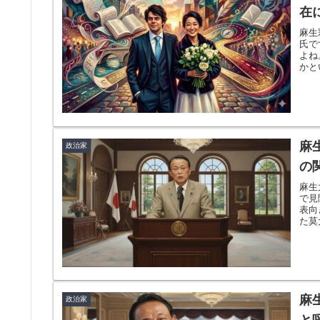
在
麻生
氏で
よね
かと
麻
政治家
の
麻生
で見
表向
た莫
麻
政治家
と