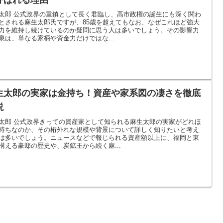
太郎 公式政界の重鎮として長く君臨し、高市政権の誕生にも深く関わ
とされる麻生太郎氏ですが、85歳を超えてもなお、なぜこれほど強大
力を維持し続けているのか疑問に思う人は多いでしょう。その影響力
泉は、単なる家柄や資金力だけではな...
生太郎の実家は金持ち！資産や家系図の凄さを徹底
説
太郎 公式政界きっての資産家として知られる麻生太郎の実家がどれほ
持ちなのか、その桁外れな規模や背景について詳しく知りたいと考え
は多いでしょう。ニュースなどで報じられる資産額以上に、福岡と東
構える豪邸の歴史や、炭鉱王から続く麻...