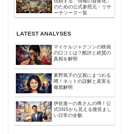
信頼する「情報の資産化」
のための公式参照元・リサ
ーチソース一覧
LATEST ANALYSES
マイケルジャクソンの映画
の口コミは？酷評と絶賛の
真相を解明
東野篤子の父親にまつわる
噂！ネットの誤解と真実を
徹底解明
伊佐進一の奥さんの噂！公
式SNSから見える微笑まし
い日常の全貌