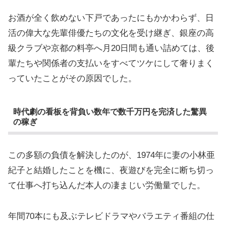
お酒が全く飲めない下戸であったにもかかわらず、日
活の偉大な先輩俳優たちの文化を受け継ぎ、銀座の高
級クラブや京都の料亭へ月20日間も通い詰めては、後
輩たちや関係者の支払いをすべてツケにして奢りまく
っていたことがその原因でした。
時代劇の看板を背負い数年で数千万円を完済した驚異
の稼ぎ
この多額の負債を解決したのが、1974年に妻の小林亜
紀子と結婚したことを機に、夜遊びを完全に断ち切っ
て仕事へ打ち込んだ本人の凄まじい労働量でした。
年間70本にも及ぶテレビドラマやバラエティ番組の仕