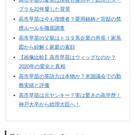
高市早苗の愛車は現在も展示中！総理がスー
プラを22年愛した背景
高市早苗は今も喫煙者？愛用銘柄と官邸の禁
煙ルールを徹底調査
高市早苗の父親はトヨタ系企業の所長！家系
図から紐解く家庭の素顔
【画像比較】高市早苗はウィッグなのか？
2020年の変化と真相
高市早苗の英語力は本物か？米国議会での勤
務実績と評価
高市早苗は元ヤンキー？実は驚きの高学歴！
神戸大卒から総理大臣へ！