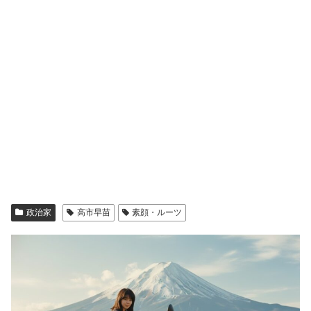
政治家
高市早苗
素顔・ルーツ