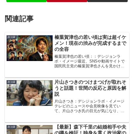
関連記事
榛葉賀津也の若い頃は実は超イケ
政治家
メン！現在の渋みが完成するまで
の全容
榛葉賀津也の若い頃：：デシジョンラ
ボ・イメージ最近、SNSや動画サイトで
国民民主党の榛葉賀津也さんを見かけな
い日はありませんよね。鋭い正論をパン
チのように繰り出す姿は、見ていて本当
に面白いですし、何より立ち振る舞いが
片山さつきのつけまつげが取れそ
政治家
かっこいいと評判です。そ...
うと話題！世間の反応と原因を解
説
片山さつき：デシジョンラボ・イメージ
テレビのニュースや会見映像を見てい
て、片山さつき氏の目元が気になり、話
の内容よりもつけまつげが取れそうに見
えることにハラハラした経験はないでし
ょうか。重要な政治の場面であるにもか
【最新】森下千里の結婚相手や夫
政治家
かわらず、なぜあれほど不安...
の噂を検証！独身を貫く政治家の