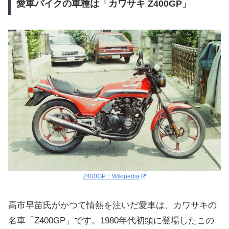
愛車バイクの車種は「カワサキ Z400GP」
Z400GP：Wikipedia
高市早苗氏がかつて情熱を注いだ愛車は、カワサキの
名車「Z400GP」です。1980年代初頭に登場したこの