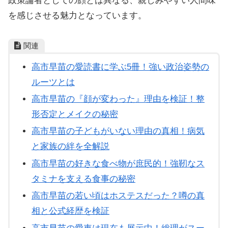
政策論者としての顔とは異なる、親しみやすい人間味
を感じさせる魅力となっています。
関連
高市早苗の愛読書に学ぶ5冊！強い政治姿勢の
ルーツとは
高市早苗の『顔が変わった』理由を検証！整
形否定とメイクの秘密
高市早苗の子どもがいない理由の真相！病気
と家族の絆を全解説
高市早苗の好きな食べ物が庶民的！強靭なス
タミナを支える食事の秘密
高市早苗の若い頃はホステスだった？噂の真
相と公式経歴を検証