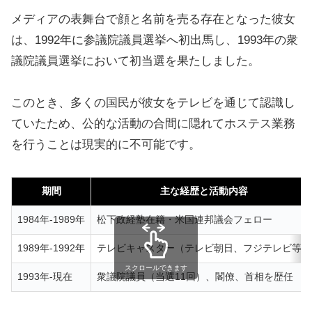
メディアの表舞台で顔と名前を売る存在となった彼女
は、1992年に参議院議員選挙へ初出馬し、1993年の衆
議院議員選挙において初当選を果たしました。
このとき、多くの国民が彼女をテレビを通じて認識し
ていたため、公的な活動の合間に隠れてホステス業務
を行うことは現実的に不可能です。
期間
主な経歴と活動内容
1984年-1989年
松下政経塾在籍・米国連邦議会フェロー
1989年-1992年
テレビキャスター（テレビ朝日、フジテレビ等）
スクロールできます
1993年-現在
衆議院議員（当選11回）、閣僚、首相を歴任