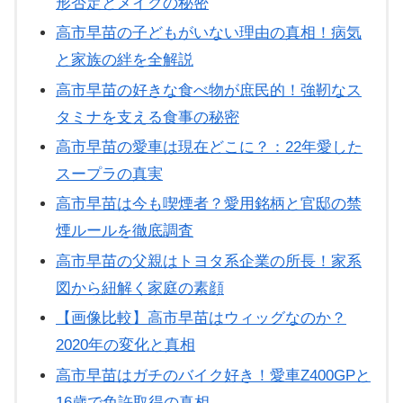
形否定とメイクの秘密
高市早苗の子どもがいない理由の真相！病気
と家族の絆を全解説
高市早苗の好きな食べ物が庶民的！強靭なス
タミナを支える食事の秘密
高市早苗の愛車は現在どこに？：22年愛した
スープラの真実
高市早苗は今も喫煙者？愛用銘柄と官邸の禁
煙ルールを徹底調査
高市早苗の父親はトヨタ系企業の所長！家系
図から紐解く家庭の素顔
【画像比較】高市早苗はウィッグなのか？
2020年の変化と真相
高市早苗はガチのバイク好き！愛車Z400GPと
16歳で免許取得の真相