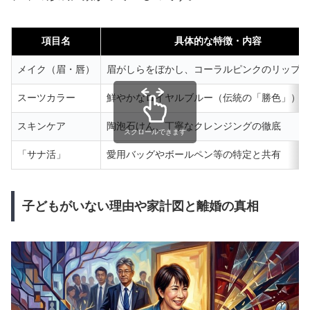
項目名
具体的な特徴・内容
メイク（眉・唇）
眉がしらをぼかし、コーラルピンクのリップを
スーツカラー
鮮やかなロイヤルブルー（伝統の「勝色」）
スキンケア
陶泡石けん、丁寧なクレンジングの徹底
スクロールできます
「サナ活」
愛用バッグやボールペン等の特定と共有
子どもがいない理由や家計図と離婚の真相