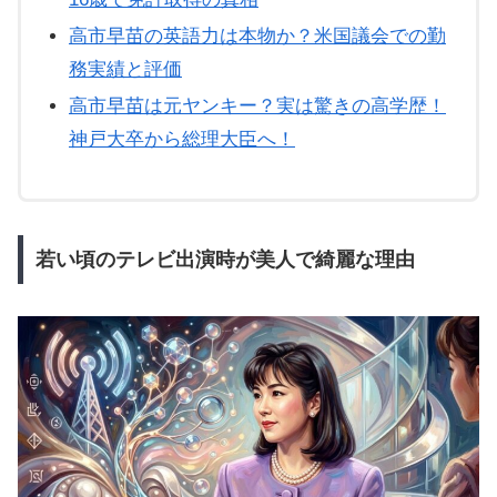
高市早苗の英語力は本物か？米国議会での勤
務実績と評価
高市早苗は元ヤンキー？実は驚きの高学歴！
神戸大卒から総理大臣へ！
若い頃のテレビ出演時が美人で綺麗な理由