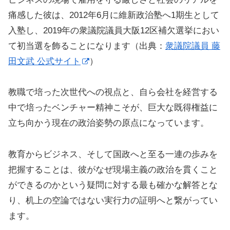
痛感した彼は、2012年6月に維新政治塾へ1期生として
入塾し、2019年の衆議院議員大阪12区補欠選挙におい
て初当選を飾ることになります（出典：
衆議院議員 藤
田文武 公式サイト
）
教職で培った次世代への視点と、自ら会社を経営する
中で培ったベンチャー精神こそが、巨大な既得権益に
立ち向かう現在の政治姿勢の原点になっています。
教育からビジネス、そして国政へと至る一連の歩みを
把握することは、彼がなぜ現場主義の政治を貫くこと
ができるのかという疑問に対する最も確かな解答とな
り、机上の空論ではない実行力の証明へと繋がってい
ます。