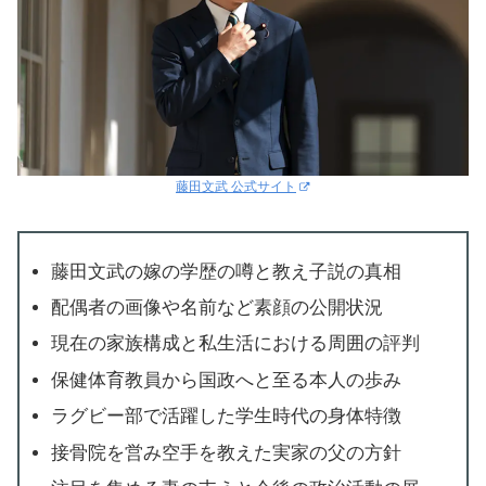
藤田文武 公式サイト
藤田文武の嫁の学歴の噂と教え子説の真相
配偶者の画像や名前など素顔の公開状況
現在の家族構成と私生活における周囲の評判
保健体育教員から国政へと至る本人の歩み
ラグビー部で活躍した学生時代の身体特徴
接骨院を営み空手を教えた実家の父の方針