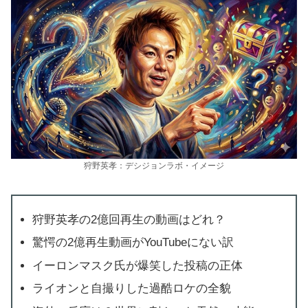
狩野英孝：デシジョンラボ・イメージ
狩野英孝の2億回再生の動画はどれ？
驚愕の2億再生動画がYouTubeにない訳
イーロンマスク氏が爆笑した投稿の正体
ライオンと自撮りした過酷ロケの全貌