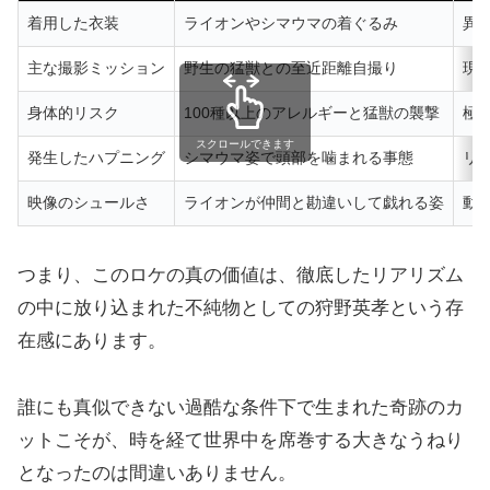
着用した衣装
ライオンやシマウマの着ぐるみ
異
主な撮影ミッション
野生の猛獣との至近距離自撮り
現
身体的リスク
100種以上のアレルギーと猛獣の襲撃
極
スクロールできます
発生したハプニング
シマウマ姿で頭部を噛まれる事態
リ
映像のシュールさ
ライオンが仲間と勘違いして戯れる姿
動
つまり、このロケの真の価値は、徹底したリアリズム
の中に放り込まれた不純物としての狩野英孝という存
在感にあります。
誰にも真似できない過酷な条件下で生まれた奇跡のカ
ットこそが、時を経て世界中を席巻する大きなうねり
となったのは間違いありません。