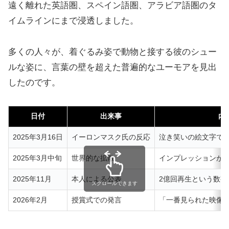
遠く離れた英語圏、スペイン語圏、アラビア語圏のタ
イムラインにまで浸透しました。
多くの人々が、着ぐるみ姿で動物と接する彼のシュー
ルな姿に、言葉の壁を超えた普遍的なユーモアを見出
したのです。
日付
出来事
内
2025年3月16日
イーロンマスク氏の反応
泣き笑いの絵文字で
2025年3月中旬
世界的な拡散
インプレッションが
2025年11月
本人による公表
2億回再生という数字
スクロールできます
2026年2月
授賞式での発言
「一番見られた映像」