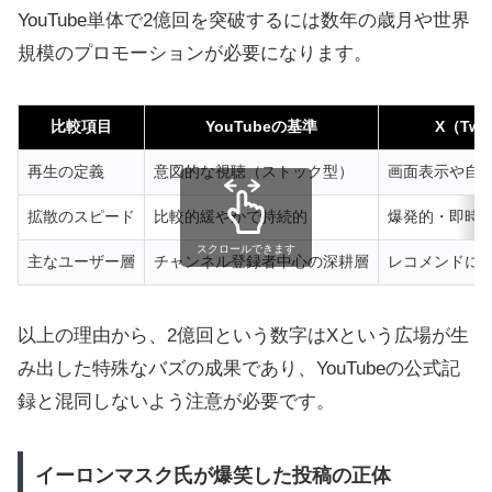
YouTube単体で2億回を突破するには数年の歳月や世界
規模のプロモーションが必要になります。
比較項目
YouTubeの基準
X（Twi
再生の定義
意図的な視聴（ストック型）
画面表示や自
拡散のスピード
比較的緩やかで持続的
爆発的・即時
スクロールできます
主なユーザー層
チャンネル登録者中心の深耕層
レコメンドに
以上の理由から、2億回という数字はXという広場が生
み出した特殊なバズの成果であり、YouTubeの公式記
録と混同しないよう注意が必要です。
イーロンマスク氏が爆笑した投稿の正体