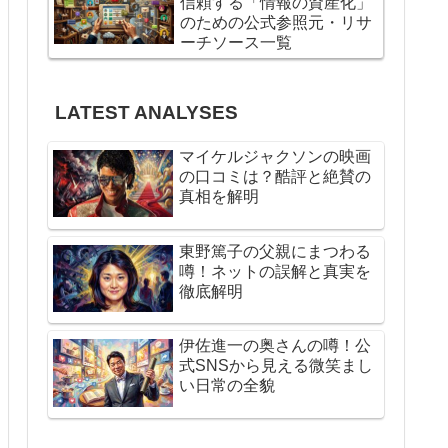
信頼する「情報の資産化」
のための公式参照元・リサ
ーチソース一覧
LATEST ANALYSES
マイケルジャクソンの映画
の口コミは？酷評と絶賛の
真相を解明
東野篤子の父親にまつわる
噂！ネットの誤解と真実を
徹底解明
伊佐進一の奥さんの噂！公
式SNSから見える微笑まし
い日常の全貌